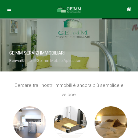
GEIMM SERVIZI IMMOBILIARI
Benvenuti nella Geimm Mobile Aplication
Cercare tra i nostri immobili è ancora più semplice e
veloce: